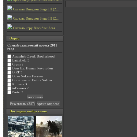
Скачать Dungeon Siege III (2...
Скачать Dungeon Siege III (2...
Скачать игру BlackSite: Area...
Опрос
Самый ожидаемый проект 2011
года
Assassin's Creed: Brotherhood
Battlefield 3
Crysis 2
Deus Ex: Human Revolution
DiRT 3
Duke Nukem Forever
Ghost Recon: Future Soldier
Killzone 3
inFamous 2
Portal 2
Последние изображения