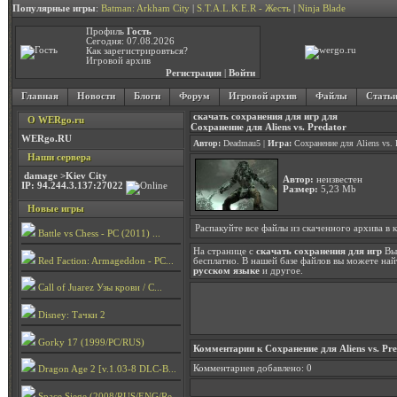
Популярные игры
:
Batman: Arkham City
|
S.T.A.L.K.E.R - Жесть
|
Ninja Blade
Профиль
Гость
Сегодня: 07.08.2026
Как зарегистрировться?
Игровой архив
Регистрация
|
Войти
Главная
Новости
Блоги
Форум
Игровой архив
Файлы
Стать
скачать сохранения для игр для
О WERgo.ru
Сохранение для Aliens vs. Predator
WERgo.RU
Автор:
Deadmau5
|
Игра:
Сохранение для Aliens vs. 
Наши сервера
damage >Kiev City
Автор:
неизвестен
IP: 94.244.3.137:27022
Размер:
5,23 Mb
Новые игры
Распакуйте все файлы из скаченного архива в к
Battle vs Chess - PC (2011) ...
На странице с
скачать сохранения для игр
Вы
Red Faction: Armageddon - PC...
бесплатно. В нашей базе файлов вы можете най
русском языке
и другое.
Call of Juarez Узы крови / C...
Disney: Тачки 2
Gorky 17 (1999/PC/RUS)
Комментарии к Сохранение для Aliens vs. Pr
Комментариев добавлено: 0
Dragon Age 2 [v.1.03-8 DLC-B...
Space Siege (2008/RUS/ENG/Re...