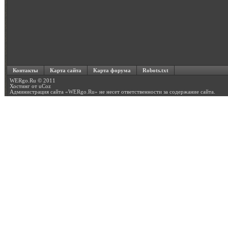
Контакты
Карта сайта
Карта форума
Robots.txt
WERgo.Ru © 2011
Хостинг от
uCoz
Администрация сайта «
WERgo.Ru
» не несет ответственности за содержание сайта.