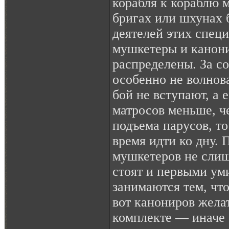
корабля к кораблю м
бригах или шхунах 
деятелей этих специ
мушкетеры и канон
распределены. За с
особенно не волнов
бой не вступают, а 
матросов меньше, ч
подъема парусов, т
время идти ко дну.
мушкетеров не сли
стоят и первыми ум
занимаются тем, что
вот канониров жела
комплекте — иначе 