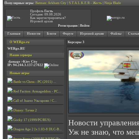
Популярные игры
:
Batman: Arkham City
|
S.T.A.L.K.E.R - Жесть
|
Ninja Blade
Профиль
Гость
Сегодня: 09.08.2026
Как зарегистрировться?
Игровой архив
Регистрация
|
Войти
Главная
Новости
Блоги
Форум
Игровой архив
Файлы
Стать
О WERgo.ru
Корсары 3
WERgo.RU
Наши сервера
damage >Kiev City
IP: 94.244.3.137:27022
Новые игры
Battle vs Chess - PC (2011) ...
Red Faction: Armageddon - PC...
Call of Juarez Узы крови / C...
Disney: Тачки 2
Gorky 17 (1999/PC/RUS)
Новости управлени
Уж не знаю, что меш
Dragon Age 2 [v.1.03-8 DLC-B...
Space Siege (2008/RUS/ENG/Re...