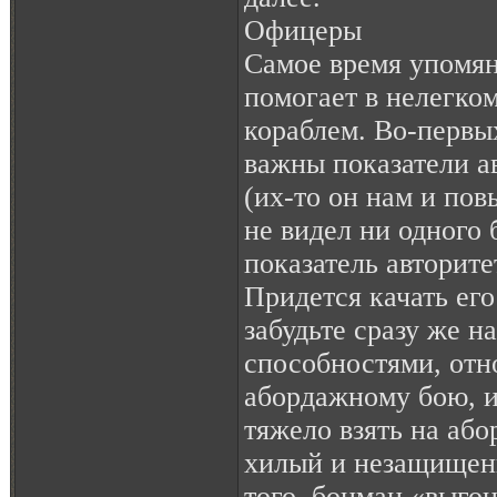
Офицеры
Самое время упомяну
помогает в нелегко
кораблем. Во-первых
важны показатели а
(их-то он нам и пов
не видел ни одного 
показатель авторите
Придется качать его
забудьте сразу же н
способностями, от
абордажному бою, и
тяжело взять на аб
хилый и незащищен
того, боцман «выгон