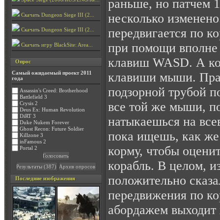
раньше, но патчем 
несколько изменено
Скачать Dungeon Siege III (2...
передвигается по к
Скачать Dungeon Siege III (2...
при помощи вполне
Скачать игру BlackSite: Area...
клавиш WASD. А ко
Опрос
клавиши мыши. Пра
Самый ожидаемый проект 2011
года
подзорной трубой п
Assassin's Creed: Brotherhood
Battlefield 3
все той же мыши, п
Crysis 2
Deus Ex: Human Revolution
DiRT 3
натыкаешься на все
Duke Nukem Forever
Ghost Recon: Future Soldier
пока ищешь, как же
Killzone 3
inFamous 2
корму, чтобы оцени
Portal 2
корабль. В целом, 
положительно сказа
Последние изображения
передвижения по ко
абордажем выходит х