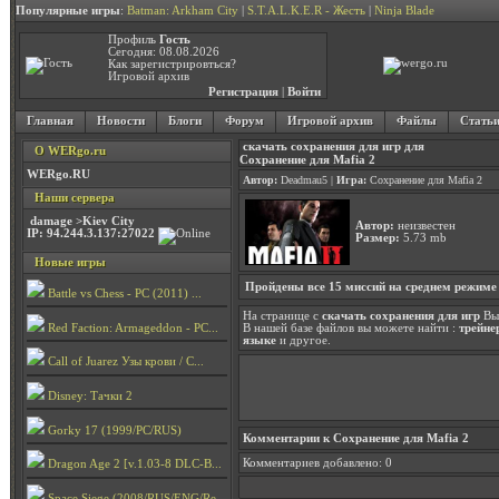
Популярные игры
:
Batman: Arkham City
|
S.T.A.L.K.E.R - Жесть
|
Ninja Blade
Профиль
Гость
Сегодня: 08.08.2026
Как зарегистрировться?
Игровой архив
Регистрация
|
Войти
Главная
Новости
Блоги
Форум
Игровой архив
Файлы
Стать
скачать сохранения для игр для
О WERgo.ru
Сохранение для Mafia 2
WERgo.RU
Автор:
Deadmau5
|
Игра:
Сохранение для Mafia 2
Наши сервера
damage >Kiev City
Автор:
неизвестен
IP: 94.244.3.137:27022
Размер:
5.73 mb
Новые игры
Пройдены все 15 миссий на среднем режиме
Battle vs Chess - PC (2011) ...
На странице с
скачать сохранения для игр
Вы
Red Faction: Armageddon - PC...
В нашей базе файлов вы можете найти :
трейне
языке
и другое.
Call of Juarez Узы крови / C...
Disney: Тачки 2
Gorky 17 (1999/PC/RUS)
Комментарии к Сохранение для Mafia 2
Комментариев добавлено: 0
Dragon Age 2 [v.1.03-8 DLC-B...
Space Siege (2008/RUS/ENG/Re...