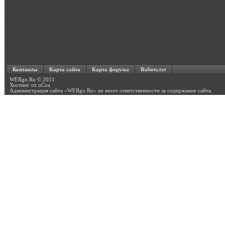
Контакты
Карта сайта
Карта форума
Robots.txt
WERgo.Ru © 2011
Хостинг от
uCoz
Администрация сайта «
WERgo.Ru
» не несет ответственности за содержание сайта.