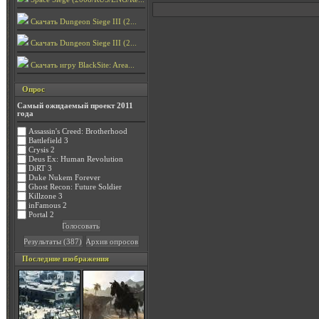
Скачать Dungeon Siege III (2...
Скачать Dungeon Siege III (2...
Скачать игру BlackSite: Area...
Опрос
Самый ожидаемый проект 2011
года
Assassin's Creed: Brotherhood
Battlefield 3
Crysis 2
Deus Ex: Human Revolution
DiRT 3
Duke Nukem Forever
Ghost Recon: Future Soldier
Killzone 3
inFamous 2
Portal 2
Последние изображения