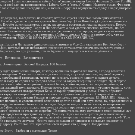
следние 15 лет, отсиживая за себя и "того" парня по имени Сонни Форелли (Sonny Forelli).
ь на свободе, вы возвращаетесь в Liberty City, в "семью" Сонни. Недолго думая, Форелли
 вас с глаз долой, из сердца вон, а точнее - поручает осуществить сделку с наркодилерами
y.
 подозревая, вы садитесь на самолёт, который спустя несколько часов приземляется в
 Escobar, где вас встречает адвокат Кен Розенберг (Ken Rosenberg) и двое подельников:
и. Втроём вы отправляетесь в доки, где должна состояться покупка наркотиков. Вместо
 заманивают в ловушку. Гарри и Ли погибают, а вам удаётся спастись бегством, но без
денег. Оказавшись в одиночестве на улицах незнакомого города, вы должны не только
вернуть похищенное, но и отомстить убийцам, доказав Сонни и самому себе, что вы -
й итальянец. МИССИИ КЕНА РОЗЕНБЕРГА (KEN ROSENBURG)
ели Гарри и Ли, вашим единственным знакомым в Vice City становится Кен Розенберг -
афии, который после небольшого прессинга соглашается помочь вам наладить связь с
барыгами, но при условии, что вы будете его защищать и всячески ублажать.
ty - Вечеринка - Бал монстров
: Элементарно, Ватсон! Награда: 100 баксов.
ity идёт тропический шторм, поэтому временно закрыты все мосты, а город томится в
 ожидании. У вас настроение подстать погоде, а тут ещё этот надоедливый адвокат,
т, перебравший валерьянки, мечется по комнате, разводит панику и мешает думать.
то и шагу не сделает за пределы дома и не на какую вечеринку не пойдёт. Ну, и чёрт с
аете вы и забираете пригласительный билет, втайне надеясь, что когда вернётесь, то
ишь хладный труп адвоката. Прежде всего, вспомните молодость и угоните машину, хотя
оспользоваться мотороллером Кена, который припаркован у дома. Теперь обратите
на карту, на которой появилась иконка с изображением рубашки. Направляйтесь по
у адресу - это магазин Рафаэля и переоденьтесь в новую одежду. ВНИМАНИЕ! Когда за
тся полиция, и уровень вашей опасности достиг одной или двух звёзд, то, переодевшись в
ежду, вы можете сбить копов со следа. Когда вы выйдите из магазина, то напротив вас
ся байкер, которого можно выкинуть из седла и проделать путь до яхты полковника
Cortez) верхом на стальном жеребце. Поднимайтесь на яхту (встаньте в яркий розовый луч
е вас представят преступному миру Vice City. Здесь же вы встретите дочь полковника -
(Mercedes), которая попросит украсть её с вечеринки и отвезти на дискотеку в клуб "Pole
. Не отказывайте девушке - берите одну из машин её папашки и доставьте красотку по
у адресу. Вы только что заработали свои первые сто долларов. Поздравляю!
ley Brawl - Разборки в маленьком Токио