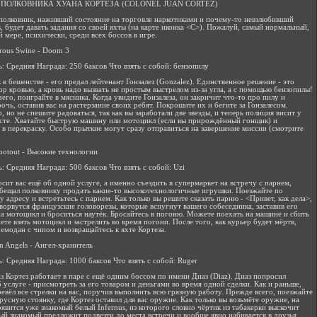
ПОЛКОВНИКА ХУАНА КОРТЕЗА (COLONEL JUAN CORTEZ)
олковник, наживший состояние на торговле наркотиками и почему-то невзлюбивший
, будет давать задания со своей яхты (на карте иконка <С>). Пожалуй, самый нормальный,
й мере, психически, среди всех боссов в игре.
erous Swine - Doom 3
: Средняя Награда: 250 баксов Что взять с собой: бензопилу
 в бешенстве - его предал лейтенант Гонзалез (Gonzalez). Единственное решение - это
ор кровью, а кровь надо вызвать не простым выстрелом из-за угла, а с помощью бензопилы!
чего, поиграйте в мясника. Когда увидите Гонзалеза, он закричит что-то про пилу и
рочь, оставив вас на растерзание своих ребят. Покрошите их и бегите за Гонзалесом.
, но не спешите радоваться, так как вы заработали две звезды, и теперь полиция висит у
осте. Хватайте быструю машину или мотоцикл (если вы прирождённый гонщик) и
 в перекраску. Особо прыткие могут сразу отправиться на завершение миссии (смотрите
hootout - Высокие технологии
: Средняя Награда: 500 баксов Что взять с собой: Uzi
осит вас ещё об одной услуге, а именно съездить в супермаркет на встречу с парнем,
бещал полковнику продать какие-то высокотехнологичные игрушки. Поезжайте по
у адресу и встретьтесь с парнем. Как только вы решите сказать парню - <Привет, как дела>,
 ворвутся французские головорезы, которые вспугнут вашего собеседника, заставив его
на мотоцикл и броситься наутёк. Бросайтесь в погоню. Можете поехать на машине и сбить
ете взять мотоцикл и застрелить во время погони. После того, как курьер будет мёртв,
чемодан с чипом и возвращайтесь к яхте Кортеза.
an Angels - Ангел-хранитель
: Средняя Награда: 1000 баксов Что взять с собой: Ruger
аз Кортез работает в паре с ещё одним боссом по имени Диаз (Diaz). Диаз попросил
б услуге - присмотреть за его товаром и деньгами во время одной сделки. Как и раньше,
ревёл все стрелки на вас, поручив выполнить всю грязную работу. Прежде всего, поезжайте
русную стоянку, где Кортез оставил для вас оружие. Как только вы возьмёте оружие, на
оявится уже знакомый белый Infernus, из которого словно чёртик из табакерки выскочит
ый знакомый предложит подвезти до места встречи и вообще явно набивается в друзья.