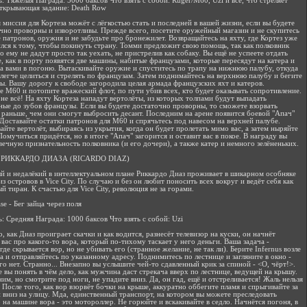
: Тяжёлая Награда: 5000 баксов Что взять с собой: Ruger/M60, Uzi и всё, что стреляет
ткрывающая задание: Death Row
 миссия для Кортеза можёт с лёгкостью стать и последней в вашей жизни, если вы будете
чно проворны и изворотливы. Прежде всего, посетите оружейный магазин и не скупитесь
е патронов, оружия и не забудьте про бронежилет. Возвращайтесь на яхту, где Кортез уже
лся к тому, чтобы покинуть страну. Томми предложит свою помощь, так как полковник
о ему не дадут просто так уехать, не пристрелив как собаку. Вы ещё не успеете отдать
, как в порту появятся две машины, набитые французами, которые пересядут на катера и
за вами в погоню. Вытаскивайте оружие и спуститесь по трапу на нижнюю палубу, откуда
 легче целиться и стрелять по французам. Затем поднимайтесь на верхнюю палубу и бегите
ты. Вашу дорогу к свободе загородила целая армада французских яхт и катеров.
е M60 и потопите вражеский флот, по пути убив всех, кто будет оказывать сопротивление.
 не всё! На яхту Кортеза нападут вертолёты, из которых толпами будут выпадать
ые до зубов французы. Если вы будете достаточно проворны, то сможете взорвать
 раньше, чем они смогут выбросить десант. Последним на арене появится боевой "Апач"
 Доставайте остатки патронов для M60 и спрячьтесь под навесом на верхней палубе.
айте вертолёт, выбираясь из укрытия, когда он будет пролетать мимо вас, а затем ныряйте
Помучиться придётся, но в итоге "Апач" загорится и оставит вас в покое. В награду вы
вечную признательность полковника (и его дочери), а также катер и немного зелёненьких.
РИККАРДО ДИАЗА (RICARDO DIAZ)
 и недалёкий в интеллектуальном плане Риккардо Диаз проживает в шикарном особняке
з островов в Vice City. По случаю и без он любит поносить всех вокруг и ведёт себя как
й тиран. К счастью для Vice City, революция не за горами.
se - Бег зайца через поля
: Средняя Награда: 1000 баксов Что взять с собой: Uzi
, как Диаз проиграет скачки и как водится, разнесёт телевизор на куски, он начнёт
 вас про какого-то вора, который по-тихому таскает у него деньги. Ваша задача -
где скрывается вор, но не убивать его (странное желание, не так ли). Берите Infernus возле
а и отправляйтесь по указанному адресу. Поднимитесь по лестнице и загляните в окно -
го нет. Странно... Внезапно вы услышите чей-то сдавленный крик за спиной - <О, чёрт!>.
е вы понять в чём дело, как мужчина даст стрекача вверх по лестнице, ведущей на крышу.
ним, но смотрите под ноги, не упадите вниз. Да, он гад, ещё и отстреливается! Жаль нельзя
. После того, как вор взорвёт бочки на крыше, аккуратно оббегите пламя и спрыгивайте за
вниз на улицу. Мда, единственный транспорт, на котором вы можете преследовать
 на машине вора - это мотороллер. Не горюйте и вскакивайте в седло. Начнётся погоня, в