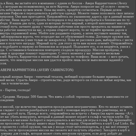
ь к Кену, вы застаёте его в компании с одним из боссов - Авери Каррингтоном (Avery
n), с которым вы познакомились на яхте Кортеза. Авери попросит вас об услуге - помочь
деть небольшим куском земли. Пока вы никто, придётся согласиться. Первым делом
магазин Рафаэля и переоденьтесь в рабочую одежду. Можете также пополнить свои запасы
патронов. Они вам пригодятся. Направляйтесь по указанному адресу, где в данный момент
абочие. Ваша задача - устроить беспорядок и под шумок пробраться к бензовозам по ту
абора. Я нашла два пути, один из которых почти мирный, а второй напоминает массовую
стокий путь: начните драку с четырьмя рабочими или просто врежьтесь на машине в
гда рабочие накинутся на вас, а охрана откроет ворота, то не теряйте времени даром и
 внутрь охраняемой зоны. Убейте или раздавите охрану, а затем поставьте машину так,
 заблокировала ворота, что огородит вас от обезумевшей толпы. Достаньте оружие или
орвите бензовозы (сами только не зажарьтесь). Пока не рассеялся дым, выбирайтесь с места
ния и получите награду. Мирный путь: для этого пути вам нужен огнемёт. Отправляйтесь
и подойдите к первому из бензовозов за оградой. Подпалите его, и он взорвётся, унеся с
еда. С оставшимся бензовозом повторите сходную процедуру. Миссия пройдена, а
ивые и здоровые покинут территорию. С этого момента у вас появится несколько
елей: Кортез, Каррингтон и неизвестный парень по телефону. Ваша воля - с кого начать,
мните, что некоторые миссии вам удастся пройти лишь после выполнения заданий у
ссов.
АВЕРИ КАРРИНГТОНА (AVERY CARRINGTON)
ольный жизнью Авери - типичный техасец, любящий хорошие большие машины и
кий виски. Страсть Авери - строительство, ради которого он готов на любые жертвы, как
 так и человеческие.
on - Партия, господа!
: Средняя. Награда: 500 баксов. Что взять с собой: терпение, оружие в зависимости от
хождения.
из миссий, где количество вариантов прохождения неограниченно. Кто-то может оставить
а сладкое> и потом разобраться с жертвой с помощью вертолёта или ракетницы, но я
 вам другой путь. Прежде всего, отправляйтесь на встречу с Авери (на карте иконка <А>).
ит вас убить конкурента, который в данный момент играет в гольф в частном клубе. По
новитесь в магазине Jocksport и переоденьтесь в костюм для игры в гольф. Не принимайте
ии прохожих по поводу вашего вида близко к сердцу. Отправляйтесь в клуб Leaf Links. Вы
е пронести с собой оружие, так как у входа стоит металлоискатель, и у вас всё отнимут
йтесь, после прохождения миссии вы сможете всё получить обратно). Заходите в клуб и
 клюшку для гольфа, которая может стать неплохим оружием, если дело дойдёт до