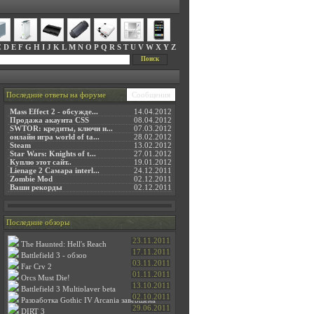
C
D
E
F
G
H
I
J
K
L
M
N
O
P
Q
R
S
T
U
V
W
X
Y
Z
Сообщения
Последние ответы на форуме
Mass Effect 2 - обсужде...
14.04.2012
Продажа акаунта CSS
08.04.2012
SWTOR: кредиты, ключи и...
07.03.2012
онлайн игра world of ta...
28.02.2012
Steam
13.02.2012
Star Wars: Knights of t...
27.01.2012
Куплю этот сайт..
19.01.2012
Lienage 2 Самара interl...
24.12.2011
Zombie Mod
02.12.2011
Ваши рекорды
02.12.2011
Последние обзоры
23.11.2011
The Haunted: Hell's Reach
17.11.2011
Battlefield 3 - обзор
03.11.2011
Far Cry 2
01.11.2011
Orcs Must Die!
13.10.2011
Battlefield 3 Multiplayer beta
02.10.2011
Разработка Gothic IV Arcania завершена
29.06.2011
DIRT 3