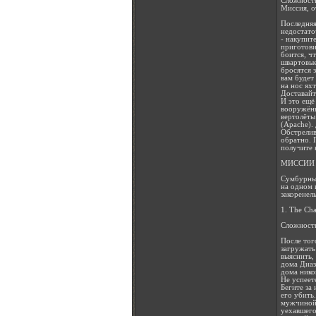
Сложность
Миссия, о
Последняя
недостато
- накупит
приготови
боится, чт
швартовые
бросятся 
вам будет
на нос ях
Доставайт
И это ещё
вооружённ
вертолёты
(Apache).
Обстрелив
обратно. 
получите 
МИССИИ 
Сумбурный
на одном и
закоренелы
1. The Cha
Сложность
После того
загружать
выяснить, 
дома Диаз
дома нико
Не успеет
Бегите за 
его убить
мужчиной 
уехавшего