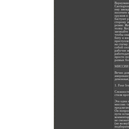
Вернувшис
Carringto
ему завла
посетите 
оружия и 
бастуют р
сторону з
резню. Же
толпу. Ко
заезжайте
чтобы она
биту и вз
преступле
на стачку 
собой сос
рабочие ж
работодат
просто по
разных бо
МИССИИ 
Вечно дов
американс
денежные,
1. Four Ir
Сложность
стиля про
Эта одна 
миссию <н
предлагаю
Он попрос
пути оста
комментар
не сможет
(не волну
подберите