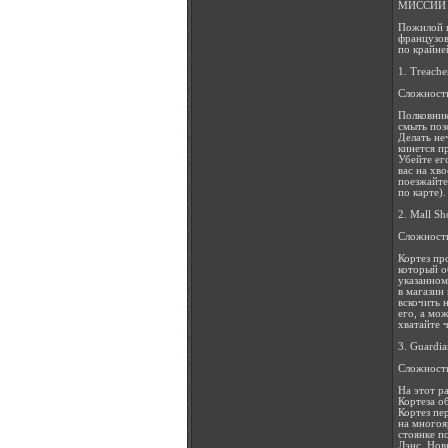
МИССИИ 
Пожилой п
французов
по крайне
1. Treach
Сложность
Полковник
смыть поз
Делать не
кинется п
Убейте его
вас на хв
поезжайте
по карте).
2. Mall S
Сложность
Кортез пр
который о
указанном
в магазин
вскочить 
его, а мож
хватайте 
3. Guardi
Сложность
На этот р
Кортеза о
Кортез пе
на многоя
стоянке п
Лэнс. Нов