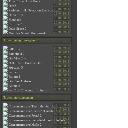
True Crime Hong Kong
29.06.2011
Dirt 3
29.06.2011
Resident Evil: Operation Racсoon City
29.06.2011
Homefront
29.06.2011
Mindjack
29.06.2011
Killzone 3
29.06.2011
Dead Space 2
29.06.2011
Need for Speed: Hot Pursuit
Последние прохождения
04.06.2011
Still Life
04.06.2011
Battlefield 2
04.06.2011
Gta Vice City
04.06.2011
Half-Life 2: Episode One
04.06.2011
Корсары 3
04.06.2011
Far cry
04.06.2011
Fallout 2
04.06.2011
Gta: San Andreas
04.06.2011
Gothic 2
02.05.2011
StarСraft 2: Wings of Liberty
Последние сохранения
24.11.2011
Сохранение для The Elder Scrolls 5: Skyrim
(100%)
02.10.2011
Сохранение для Crysis 2 (Update 2.0)
02.10.2011
Сохранение для Portal 2
02.10.2011
Сохранение для Battlefield: Bad Company 2
02.10.2011
Сохранение для Mafia 2
02.10.2011