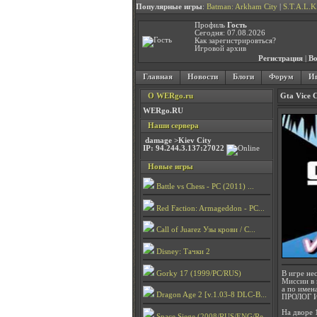
Популярные игры
:
Batman: Arkham City
|
S.T.A.L.K
Профиль
Гость
Сегодня: 07.08.2026
Как зарегистрировться?
Игровой архив
Регистрация
|
Во
Главная
Новости
Блоги
Форум
Иг
О WERgo.ru
Gta Vice C
WERgo.RU
Наши сервера
damage >Kiev City
IP: 94.244.3.137:27022
Новые игры
Battle vs Chess - PC (2011) ...
Red Faction: Armageddon - PC...
Call of Juarez Узы крови / C...
Disney: Тачки 2
Gorky 17 (1999/PC/RUS)
В игре не
Миссии в 
а по имен
Dragon Age 2 [v.1.03-8 DLC-B...
ПРОЛОГ 
На дворе 
Space Siege (2008/RUS/ENG/Re...