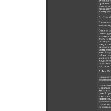
рукопашно
привлекит
выходу и 
передавит
вы отреза
2. Demoli
Сложность
валерьянк
Одна из с
самым уда
в отпуск 
ехать не 
помощью к
минут и е
управлени
центральн
вами буду
избавитьс
можно и д
вы должны
подставля
вы увидит
3. Two Bit
Сложность
открывающ
Последняя
Дональда 
этого вам
(какой пр
в магазин
например,
давите все
После это
почтитель