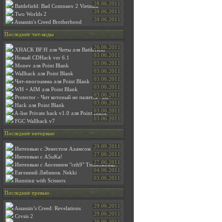
28.06.2011
Battlefield: Bad Company 2 Vietnam
28.06.2011
Two Worlds 2
28.06.2011
Assassin's Creed Brotherhood
Последние чит-коды
26.06.2011
XHACK BF:H для Читы для Battlefield
Heroes
03.06.2011
Новый CDHack ver 6.1
03.06.2011
Money для Point Blank
03.06.2011
Wallhack для Point Blank
03.06.2011
Чит-программа для Point Blank
"Армагедон"
03.06.2011
WH + AIM для Point Blank
03.06.2011
Protector - Чит который не палится+ Вх+
АИМ
03.06.2011
Hack для Point Blank
03.06.2011
A-lise Private hack v1.0 для Point Blank
03.06.2011
FGC Wallhack v7
Последние интервью
29.09.2011
Интервью с Эрнестом Адамсом
27.06.2011
Интервью с A5uKa!
27.06.2011
Интервью с Арсением "ceh9" Триноженко:
04.06.2011
Евгениий Дябинов, Nekki
03.06.2011
Running with Scissors
Последние превью
29.06.2011
Assassin’s Creed: Revelations
29.06.2011
Crysis 2
29.06.2011