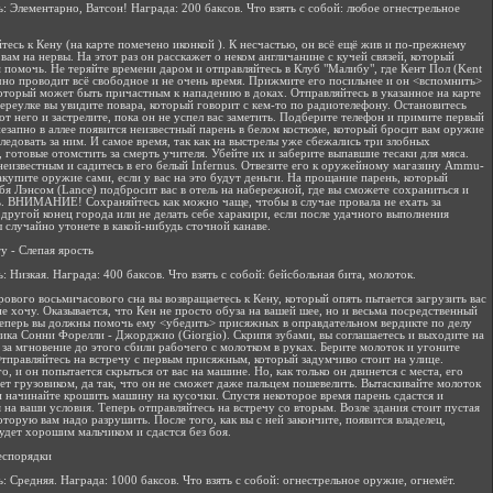
: Элементарно, Ватсон! Награда: 200 баксов. Что взять с собой: любое огнестрельное
тесь к Кену (на карте помечено иконкой ). К несчастью, он всё ещё жив и по-прежнему
 вам на нервы. На этот раз он расскажет о неком англичанине с кучей связей, который
 помочь. Не теряйте времени даром и отправляйтесь в Клуб "Малибу", где Кент Пол (Kent
чно проводит всё свободное и не очень время. Прижмите его посильнее и он <вспомнить>
который может быть причастным к нападению в доках. Отправляйтесь в указанное на карте
переулке вы увидите повара, который говорит с кем-то по радиотелефону. Остановитесь
от него и застрелите, пока он не успел вас заметить. Подберите телефон и примите первый
незапно в аллее появится неизвестный парень в белом костюме, который бросит вам оружие
следовать за ним. И самое время, так как на выстрелы уже сбежались три злобных
, готовые отомстить за смерть учителя. Убейте их и заберите выпавшие тесаки для мяса.
 неизвестным и садитесь в его белый Infernus. Отвезите его к оружейному магазину Ammu-
закупите оружие сами, если у вас на это будут деньги. На прощание парень, который
ебя Лэнсом (Lance) подбросит вас в отель на набережной, где вы сможете сохраниться и
. ВНИМАНИЕ! Сохраняйтесь как можно чаще, чтобы в случае провала не ехать за
 другой конец города или не делать себе харакири, если после удачного выполнения
ы случайно утонете в какой-нибудь сточной канаве.
ry - Слепая ярость
: Низкая. Награда: 400 баксов. Что взять с собой: бейсбольная бита, молоток.
рового восьмичасового сна вы возвращаетесь к Кену, который опять пытается загрузить вас
не хочу. Оказывается, что Кен не просто обуза на вашей шее, но и весьма посредственный
Теперь вы должны помочь ему <убедить> присяжных в оправдательном вердикте по делу
ика Сонни Форелли - Джорджио (Giorgio). Скрипя зубами, вы соглашаетесь и выходите на
е за мгновение до этого сбили рабочего с молотком в руках. Берите молоток и угоните
тправляйтесь на встречу с первым присяжным, который задумчиво стоит на улице.
о, и он попытается скрыться от вас на машине. Но, как только он двинется с места, его
ет грузовиком, да так, что он не сможет даже пальцем пошевелить. Вытаскивайте молоток
и начинайте крошить машину на кусочки. Спустя некоторое время парень сдастся и
я на ваши условия. Теперь отправляйтесь на встречу со вторым. Возле здания стоит пустая
оторую вам надо разрушить. После того, как вы с ней закончите, появится владелец,
удет хорошим мальчиком и сдастся без боя.
Беспорядки
: Средняя. Награда: 1000 баксов. Что взять с собой: огнестрельное оружие, огнемёт.