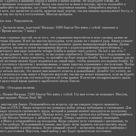
й. Садитесь в машинку рядом и катите к вашей жертве. Не подходите близко, но
е внимание телохранителей. Когда они кинутся за вами в погоню, просто поезжайте к
выбегайте на парковку, где стоит белая спортивная машина. Забирайтесь внутрь и
е всех, кто выскочит из клуба, включая вашу жертву, так как машина принадлежит боссу, и
ли ему все пути к отступлению. Миссия пройдена.
tion man - Разрушитель
: Застрели меня, лодочник! Награда: 1000 баксов Что взять с собой: терпение и
у Время миссии: 7 минут
амых сложных миссий, из-за того, что управление вертолётом в игре сделано далеко не
чным образом. И всё же миссия проходима, хотя далеко не с первого раза. Авери уезжает
и просит вас помочь взорвать ещё недостроенное здание конкурирующей фирмы. Далеко
придётся, так как за углом припаркован фургон с радиоуправляемым вертолётиком, с
оторого вам надо заложить четыре бомбы в здании через дорогу. На всё у вас есть 7
сли вы думаете, что это много, то вы сильно ошибаетесь. Ознакомьтесь с подсказками по
ю вертолёта и когда освоитесь, то цепляйте на борт первую бомбу. Летите к зданию, где по
ой лестнице можно будет подняться на самый верх, чтобы заложить последнюю бомбу. За
т охотиться строители с монтировками, а также парочка охранников с пистолетами. Чтобы
я от них, просто опуститесь пониже и зарежьте их с помощью пропеллера (вырезать всех
о начала миссии, что может вам немного помочь в дальнейшем). Делайте что хотите, но
 уложиться в семь минут и берегите вертолёт, так как он может взорваться, если вы будете
ть его под пули или стучаться бортом об углы здания. В качестве поощрительного приза
е красочный взрыв здания и заработаете штуку баксов.
 Hit - Отходная молитва
: Низкая Награда: 2500 баксов Что взять с собой: Uzi вам точно не помешает. Миссия,
ая задание: Phnom Penh '86
 миссия для Авери. Отправляйтесь на встречу, где вы увидите старого знакомого -
Лава из GTA 3. Авери попросит вас развязать войну между кубинцами и гаитянцами. Для
 надо грохнуть гаитянского лорда, который в данный момент находится на похоронах
едусмотрительный шельмец). Прежде всего, вам надо одеться под кубинца. Отправляйтесь
 Little Havana Streetwear и заберите одежду. Теперь садитесь в машину помощнее,
 в Rhino и отправляйтесь на похороны. Когда увидите кучу гаитянцев с автоматами, то
х без разбору. В поднявшейся панике, вам будет легко задавить или расстрелять лорда.
го сваливайте в ритме вальса. Более изящный способ - застрелить лорда из снайперки с
ного расстояния. Впрочем, такой выбор у вас будет практически постоянно.