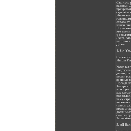
Садитесь 
парнями Д
прикрыват
стрельбы 
убьют неск
гаитянцам
справа от 
вашей спи
После тог
это время
с деньгам
Лэнса, за
мотоцикл 
Диазу.
4. Sir, Ye
Сложность
Phnom Pen
Когда вы 
подозрева
делом, он
решил всп
военные п
Прежде вс
Теперь го
вояки рас
как завла
подальше,
нему стре
нескольки
теперь уж
правом уг
должны от
сконцентр
Загоняйте
5. All Ha