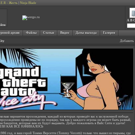
.E.R - Жесть
|
Ninja Blade
A
B
йти
ровой архив
Файлы
Статьи
Видео
Даты выхода
Галерея
ity
Добавить
сколько вариантов прохождения, каждый из которых приведёт вас к заслуженной победе.
прохождении приведены не по порядку, так как у каждого игрока он может быть разный,
ам бандитов, которые вам их будут выдавать. Добро пожаловать в Вайс Сити и удачи!
ИЛИ КАК ВСЁ НАЧИНАЛОСЬ
1986 год, и ваш герой Томми Версетти (Tommy Vercetti) только что вышел из тюрьмы, где