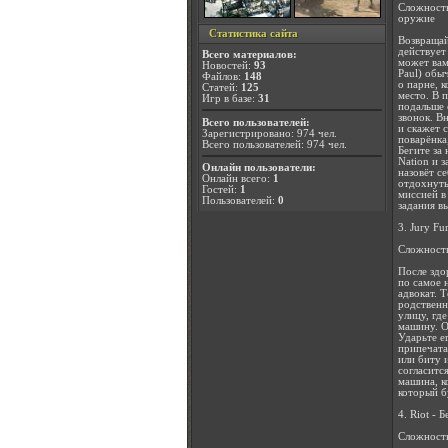
Сложность
оружие
Статистика сайта
Возвращай
действует
Всего материалов:
может вам
Новостей:
93
Paul) обы
Файлов:
148
о парне, 
Статей:
125
место. В 
Игр в базе:
31
подальше 
звонок. В
Всего пользователей:
и скажет 
Зарегистрировано: 974 чел.
поварёнка
Всего пользователей: 974 чел.
Бегите за
Nation и 
Онлайн пользователи:
назовёт с
Онлайн всего:
1
отдохнуть
Гостей:
1
миссией в
Пользователей:
0
задания в
3. Jury Fu
Сложность
После здо
по самое 
адвокат. 
родственн
улицу, гд
машину. О
Ударьте ег
припечата
или биту 
согласитс
машина, к
который б
4. Riot - 
Сложность