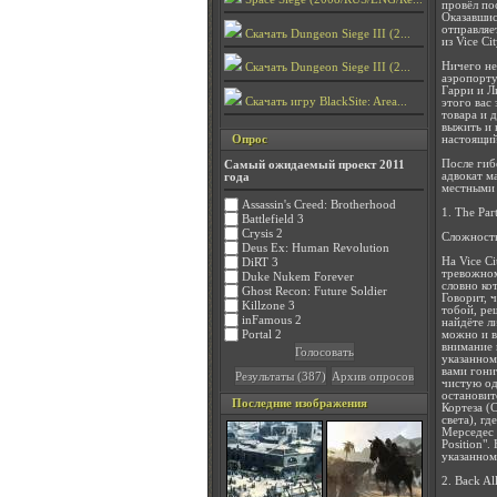
провёл по
Оказавшис
отправляет
Скачать Dungeon Siege III (2...
из Vice Cit
Ничего не
Скачать Dungeon Siege III (2...
аэропорту
Гарри и Л
Скачать игру BlackSite: Area...
этого вас
товара и 
выжить и 
настоящи
Опрос
После гиб
Самый ожидаемый проект 2011
адвокат м
года
местными 
Assassin's Creed: Brotherhood
1. The Par
Battlefield 3
Crysis 2
Сложность
Deus Ex: Human Revolution
На Vice C
DiRT 3
тревожном
Duke Nukem Forever
словно ко
Ghost Recon: Future Soldier
Говорит, ч
Killzone 3
тобой, реш
inFamous 2
найдёте л
можно и в
Portal 2
внимание 
указанном
вами гони
чистую од
остановит
Последние изображения
Кортеза (
света), гд
Мерседес 
Position"
указанном
2. Back Al