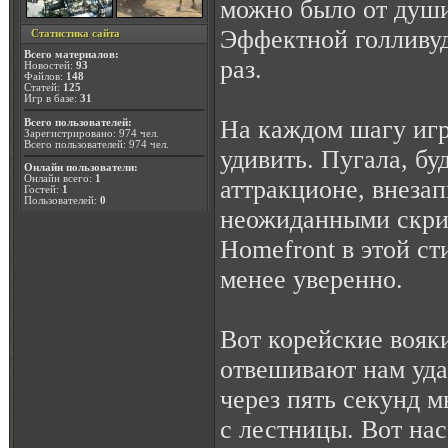
можно было от души
Эффектной голливуд
Статистика сайта
Всего материалов:
раз.
Новостей:
93
Файлов:
148
Статей:
125
Игр в базе:
31
На каждом шагу игр
Всего пользователей:
Зарегистрировано: 974 чел.
Всего пользователей: 974 чел.
удивить. Пугала, бу
Онлайн пользователи:
Онлайн всего:
1
аттракционе, внеза
Гостей:
1
Пользователей:
0
неожиданными скри
Homefront в этой ст
менее уверенно.
Вот корейские вояк
отвешивают нам уда
через пять секунд 
с лестницы. Вот нас