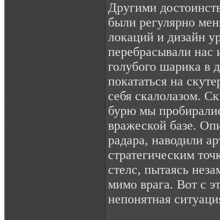
Другими достоинств
были регулярно ме
локаций и дизайн у
перебрасывали нас и
голубого шарика в д
покататься на скуте
себя скалолазом. С
бурю мы пробирали
вражеской базе. Оп
радара, наводили а
стратегическим точк
стелс, пытаясь нез
мимо врага. Вот с э
непонятная ситуаци