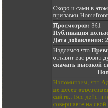
Скоро и сами в этом
прилавки Homefront 
Просмотров:
861
Публикация польз
Дата добавления:
2
Надеемся что
Превь
оставит вас ровно 
скачать высокой с
Hom
Напоминаем, что
Ад
не несет ответств
сайте.
. Все действ
совершаете на свой 