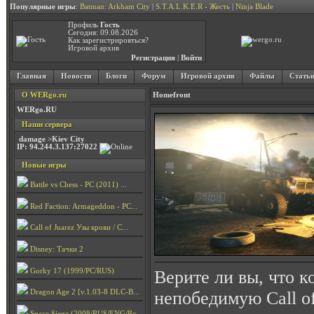
Популярные игры
:
Batman: Arkham City
|
S.T.A.L.K.E.R - Жесть
|
Ninja Blade
Профиль
Гость
Сегодня: 09.08.2026
Как зарегистрировться?
Игровой архив
Регистрация
|
Войти
Главная
Новости
Блоги
Форум
Игровой архив
Файлы
Стать
О WERgo.ru
Homefront
WERgo.RU
Наши сервера
damage >Kiev City
IP: 94.244.3.137:27022
Новые игры
Battle vs Chess - PC (2011) ...
Red Faction: Armageddon - PC...
Call of Juarez Узы крови / C...
Disney: Тачки 2
Gorky 17 (1999/PC/RUS)
Верите ли вы, что к
непобедимую Call of
Dragon Age 2 [v.1.03-8 DLC-B...
Space Siege (2008/RUS/ENG/Re...