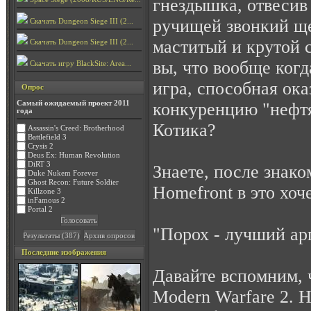
гнездышка, отвесив
ручищей звонкий ще
Скачать Dungeon Siege III (2...
маститый и крутой 
Скачать Dungeon Siege III (2...
вы, что вообще когд
Скачать игру BlackSite: Area...
игра, способная ока
Опрос
конкуренцию "нефт
Самый ожидаемый проект 2011
года
Котика?
Assassin's Creed: Brotherhood
Battlefield 3
Crysis 2
Deus Ex: Human Revolution
DiRT 3
Знаете, после знако
Duke Nukem Forever
Ghost Recon: Future Soldier
Homefront в это хоч
Killzone 3
inFamous 2
Portal 2
"Порох - лучший ар
Последние изображения
Давайте вспомним, 
Modern Warfare 2. Н