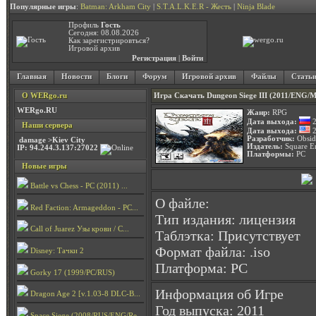
Популярные игры
:
Batman: Arkham City
|
S.T.A.L.K.E.R - Жесть
|
Ninja Blade
Профиль
Гость
Сегодня: 08.08.2026
Как зарегистрировться?
Игровой архив
Регистрация
|
Войти
Главная
Новости
Блоги
Форум
Игровой архив
Файлы
Стать
О WERgo.ru
Игра Скачать Dungeon Siege III (2011/ENG/
WERgo.RU
Жанр:
RPG
Дата выхода:
2
Наши сервера
Дата выхода:
2
Разработчик:
Obsid
damage >Kiev City
Издатель:
Square E
IP: 94.244.3.137:27022
Платформы:
PC
Новые игры
Battle vs Chess - PC (2011) ...
О файле:
Red Faction: Armageddon - PC...
Тип издания: лицензия
Call of Juarez Узы крови / C...
Таблэтка: Присутствует
Формат файла: .iso
Disney: Тачки 2
Платформа: PC
Gorky 17 (1999/PC/RUS)
Информация об Игре
Dragon Age 2 [v.1.03-8 DLC-B...
Год выпуска: 2011
Space Siege (2008/RUS/ENG/Re...