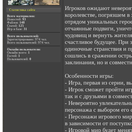
Игроков ожидают невероя
Статистика сайта
королевстве, погрязшем в 
Всего материалов:
Новостей:
93
отрядом уникальных герое
Файлов:
148
Статей:
125
отчаянные подвиги, унич
Игр в базе:
31
чудовищ и вернуть жител
Всего пользователей:
Зарегистрировано: 974 чел.
счастливое будущее. При 
Всего пользователей: 974 чел.
одиночные странствия и п
Онлайн пользователи:
Онлайн всего:
1
сошлись в сражении остр
Гостей:
1
Пользователей:
0
заклинания, но и совмест
Особенности игры:
- Игра, первая из серии, 
- Игрок сможет пройти иг
так и с друзьями в совмес
- Невероятно увлекательн
персонажа с выбором его
- Персонажи игрового мир
в зависимости от поступк
- Игровой мир будет меня