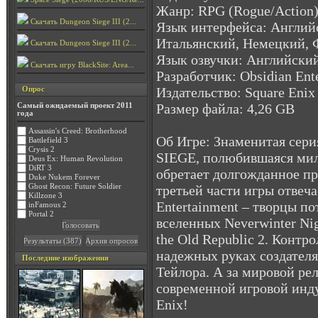
Жанр: RPG (Rogue/Action) 
Скачать Dungeon Siege III (2...
Язык интерфейса: Англий
Итальянский, Немецкий, 
Скачать Dungeon Siege III (2...
Язык озвучки: Английски
Скачать игру BlackSite: Area...
Разработчик: Obsidian Ent
Издательство: Square Enix
Опрос
Размер файла: 4,26 GB
Самый ожидаемый проект 2011
года
Assassin's Creed: Brotherhood
Об Игре: Знаменитая сер
Battlefield 3
Crysis 2
SIEGE, полюбившаяся ми
Deus Ex: Human Revolution
DiRT 3
обретает долгожданное пр
Duke Nukem Forever
Ghost Recon: Future Soldier
третьей части игры отвеча
Killzone 3
Entertainment – творцы п
inFamous 2
Portal 2
вселенных Neverwinter Nigh
the Old Republic 2. Контр
надежных руках создателя
Последние изображения
Тейлора. А за мировой рел
современной игровой инд
Enix!